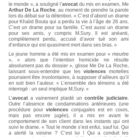
le monde », a souligné l’
avocat
du mis en examen, Me
Arthur De La Roche
, au moment de prendre la parole
lors du débat sur la détention. « C’est d’abord un drame
pour Khalid Bouta qui a perdu la vie à l’âge de 26 ans.
C’est un drame pour sa famille. C’est aussi un drame
pour ses amis, y compris M.Sury. Il est anéanti,
complètement perdu, accusé d’avoir tué son ami
d’enfance qui est quasiment mort dans ses bras. »
Le jeune homme a été mis en examen pour « meurtre
», « alors que l’intention homicide ne résulte
absolument pas du dossier », glisse Me De La Roche,
laissant sous-entendre que les
violences
mortelles
pourraient être involontaires, à supposer d’ailleurs qu’il
en soit bien l’auteur. « L’ensemble des témoins a été
interrogé : un seul implique M.Sury. »
L’
avocat
a vainement plaidé un
contrôle judiciaire
.
Outre l’absence de condamnations antérieures (une
procédure pour
violences
conjugales est en cours,
mais pas encore jugée), il a mis en avant le
comportement de son client dans les instants qui ont
suivi le drame. « Tout le monde s’est enfui, sauf lui. Qui
a alerté la voisine ? C’est lui ! Qui a conduit les