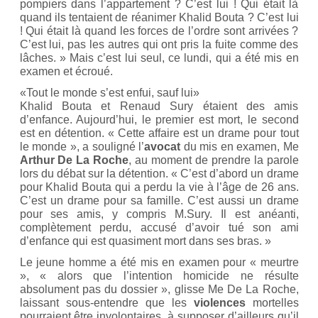
pompiers dans l’appartement ? C’est lui ! Qui était là
quand ils tentaient de réanimer Khalid Bouta ? C’est lui
! Qui était là quand les forces de l’ordre sont arrivées ?
C’est lui, pas les autres qui ont pris la fuite comme des
lâches. » Mais c’est lui seul, ce lundi, qui a été mis en
examen et écroué.
«Tout le monde s’est enfui, sauf lui»
Khalid Bouta et Renaud Sury étaient des amis
d’enfance. Aujourd’hui, le premier est mort, le second
est en détention. « Cette affaire est un drame pour tout
le monde », a souligné l’
avocat
du mis en examen, Me
Arthur De La Roche
, au moment de prendre la parole
lors du débat sur la détention. « C’est d’abord un drame
pour Khalid Bouta qui a perdu la vie à l’âge de 26 ans.
C’est un drame pour sa famille. C’est aussi un drame
pour ses amis, y compris M.Sury. Il est anéanti,
complètement perdu, accusé d’avoir tué son ami
d’enfance qui est quasiment mort dans ses bras. »
Le jeune homme a été mis en examen pour « meurtre
», « alors que l’intention homicide ne résulte
absolument pas du dossier », glisse Me De La Roche,
laissant sous-entendre que les
violences
mortelles
pourraient être involontaires, à supposer d’ailleurs qu’il